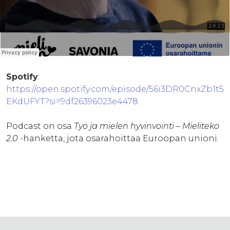
Spotify
:
https://open.spotify.com/episode/56i3DR0CnxZb1t5
EKdUFYT?si=9df26396023e4478
Podcast on osa
Työ ja mielen hyvinvointi – Mieliteko
2.0
-hanketta, jota osarahoittaa Euroopan unioni.