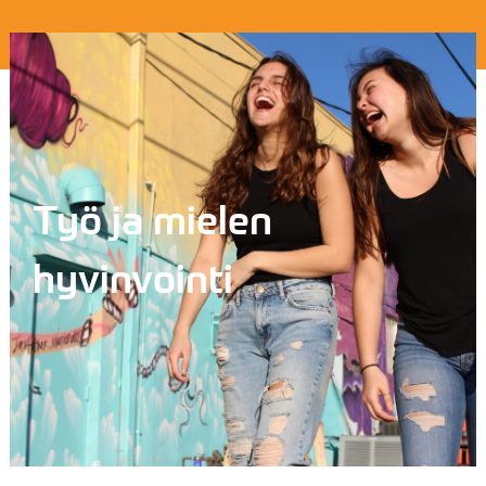
Työ ja mielen
hyvinvointi