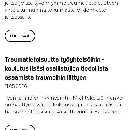
jakso, joissa syvennymme traumatietoisuuteen
yhteiskunnan näkökulmasta. Viidennessä
jaksossa kä
LUE LISÄÄ
Traumatietoisuutta työyhteisöihin -
koulutus lisäsi osallistujien tiedollista
osaamista traumoihin liittyen
11.05.2026
Työn ja mielen hyvinvointi – Mieliteko 2.0 -hanke
on päättymässä toukokuussa, ja on aika tiivistää
hankkeen tuloksia ja vaikuttavuutta. Hankkeen