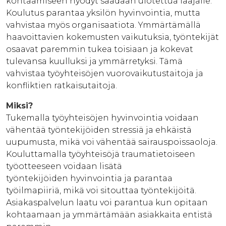
kohtaamiseen hyödyt saadaan ulotettua laajalle.
Koulutus parantaa yksilön hyvinvointia, mutta
vahvistaa myös organisaatiota. Ymmärtämällä
haavoittavien kokemusten vaikutuksia, työntekijät
osaavat paremmin tukea toisiaan ja kokevat
tulevansa kuulluksi ja ymmärretyksi. Tämä
vahvistaa työyhteisöjen vuorovaikutustaitoja ja
konfliktien ratkaisutaitoja.
Miksi?
Tukemalla työyhteisöjen hyvinvointia voidaan
vähentää työntekijöiden stressiä ja ehkäistä
uupumusta, mikä voi vähentää sairauspoissaoloja.
Kouluttamalla työyhteisöjä traumatietoiseen
työotteeseen voidaan lisätä
työntekijöiden hyvinvointia ja parantaa
työilmapiiriä, mikä voi sitouttaa työntekijöitä.
Asiakaspalvelun laatu voi parantua kun opitaan
kohtaamaan ja ymmärtämään asiakkaita entistä