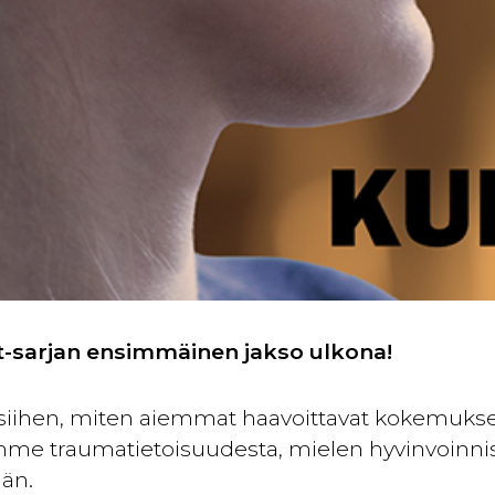
t-sarjan ensimmäinen jakso ulkona!
siihen, miten aiemmat haavoittavat kokemukse
umme traumatietoisuudesta, mielen hyvinvoinni
än.