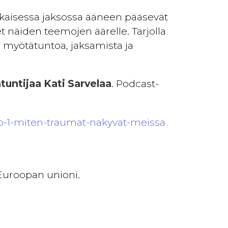
okaisessa jaksossa ääneen pääsevät
t näiden teemojen äärelle. Tarjolla
tä myötätuntoa, jaksamista ja
untijaa Kati Sarvelaa
. Podcast-
o-1-miten-traumat-nakyvat-meissa
 Euroopan unioni.