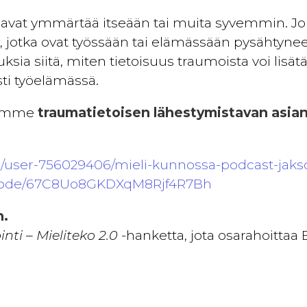
aluavat ymmärtää itseään tai muita syvemmin. J
, jotka ovat työssään tai elämässään pysähtynee
ksia siitä, miten tietoisuus traumoista voi lisä
ti työelämässä.
lemme
traumatietoisen lähestymistavan asiant
/user-756029406/mieli-kunnossa-podcast-jaks
pisode/67C8Uo8GKDXqM8Rjf4R7Bh
n.
nti – Mieliteko 2.0
-hanketta, jota osarahoittaa