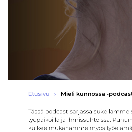
Etusivu
Mieli kunnossa -podcas
Tässä podcast-sarjassa sukellamme 
työpaikoilla ja ihmissuhteissa. Puh
kulkee mukanamme myös työelämä