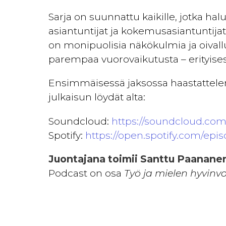
Sarja on suunnattu kaikille, jotka h
asiantuntijat ja kokemusasiantuntijat
on monipuolisia näkökulmia ja oivallu
parempaa vuorovaikutusta – erityises
Ensimmäisessä jaksossa haastatte
julkaisun löydät alta:
Soundcloud:
https://soundcloud.com
Spotify:
https://open.spotify.com/e
Juontajana toimii Santtu Paanane
Podcast on osa
Työ ja mielen hyvinvoi