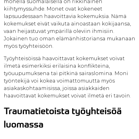
monella suomalaisella on rikkinäinen
kiihtymyssuhde. Monet ovat kokeneet
lapsuudessaan haavoittavia kokemuksia. Nämä
kokemukset eivät vaikuta ainoastaan kokijaansa,
vaan heijastuvat ympärillä oleviin ihmisiin.
Jokainen tuo oman elämänhistoriansa mukanaan
myös työyhteisöön.
Työyhteisöissä haavoittavat kokemukset voivat
ilmetä esimerkiksi erilaisina konflikteina,
työuupumuksena tai pitkinä sairaslomina. Moni
työntekijä voi kokea voimattomuutta myös
asiakaskohtaamisissa, joissa asiakkaiden
haavoittavat kokemukset voivat ilmetä eri tavoin.
Traumatietoista työyhteisöä
luomassa