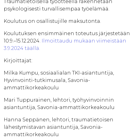
Traumatietoisella työotteella rakennetaan
psykologisesti turvallisempaa työelämää.
Koulutus on osallistujille maksutonta.
Koulutuksen ensimmäinen toteutus järjestetään
10.9.–15.12.2024.
Ilmoittaudu mukaan viimeistään
3.9.2024 täällä.
Kirjoittajat:
Milka Kumpu, sosiaalialan TKI-asiantuntija,
Hyvinvointi-tutkimusala, Savonia-
ammattikorkeakoulu
Mari Tuppurainen, lehtori, työhyvinvoinnin
asiantuntija, Savonia-ammattikorkeakoulu
Hanna Seppänen, lehtori, traumatietoisen
lähestymistavan asiantuntija, Savonia-
ammattikorkeakoulu