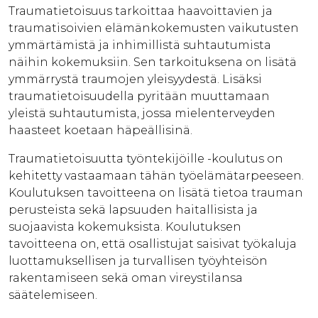
Traumatietoisuus tarkoittaa haavoittavien ja
traumatisoivien elämänkokemusten vaikutusten
ymmärtämistä ja inhimillistä suhtautumista
näihin kokemuksiin. Sen tarkoituksena on lisätä
ymmärrystä traumojen yleisyydestä. Lisäksi
traumatietoisuudella pyritään muuttamaan
yleistä suhtautumista, jossa mielenterveyden
haasteet koetaan häpeällisinä.
Traumatietoisuutta työntekijöille -koulutus on
kehitetty vastaamaan tähän työelämätarpeeseen.
Koulutuksen tavoitteena on lisätä tietoa trauman
perusteista sekä lapsuuden haitallisista ja
suojaavista kokemuksista. Koulutuksen
tavoitteena on, että osallistujat saisivat työkaluja
luottamuksellisen ja turvallisen työyhteisön
rakentamiseen sekä oman vireystilansa
säätelemiseen.