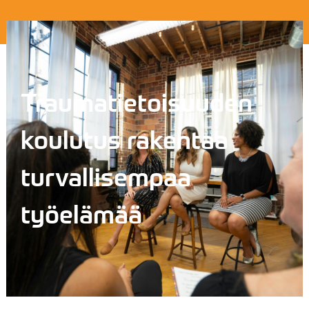
Traumatietoisuuden
koulutus rakentaa
turvallisempaa
työelämää