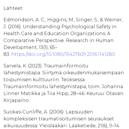
Lähteet:
Edmondson, A. C., Higgins, M., Singer, S., & Weiner,
J. (2016). Understanding Psychological Safety in
Health Care and Education Organizations: A
Comparative Perspective. Research in Human
Development, 13(1), 65–
83.
https://doi.org/10.1080/15427609.2016.1141280
Sarvela, K. (2023). Traumainformoitu
lähestymistapa. Siirtymä oikeudenmukaisempaan
toipumisen kulttuuriin. Teoksessa
Traumainformoitu lähestymistapa, toim. Johanna
Linner Matikka ja Tiia Hipp, 28–46. Keuruu: Otavan
Kirjapaino.
Suokas-Cunliffe, A. (2006). Lapsuuden
kompleksisen traumatisoitumisen seuraukset
aikuisuudessa. Yleislääkäri: Lääketiede, 21(6), 9–14.