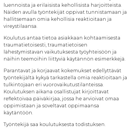
luennoista ja erilaisista kehollisista harjoitteista.
Näiden avulla työntekijät oppivat tunnistamaan ja
hallitsemaan omia kehollisia reaktioitaan ja
vireystilaansa.
Koulutus antaa tietoa asiakkaan kohtaamisesta
traumatietoisesti, traumatietoisen
lähestymistavan vaikutuksesta työyhteisöön ja
näihin teemoihin liittyviä käytännön esimerkkejä.
Parantavat ja korjaavat kokemukset edellyttävät
työntekijältä kykyä tarkastella omia reaktioitaan ja
tulkintojaan eri vuorovaikutustilanteissa.
Koulutuksen aikana osallistujat kirjoittavat
reflektoivaa päiväkirjaa, jossa he arvioivat omaa
oppimistaan ja soveltavat oppimaansa
käytäntöön.
Työntekijä saa koulutuksesta todistuksen.