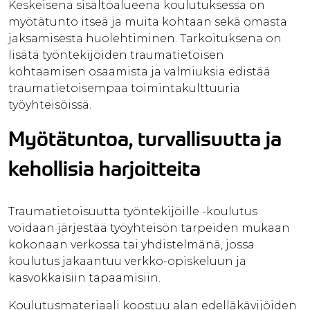
Keskeisenä sisältöalueena koulutuksessa on
myötätunto itseä ja muita kohtaan sekä omasta
jaksamisesta huolehtiminen. Tarkoituksena on
lisätä työntekijöiden traumatietoisen
kohtaamisen osaamista ja valmiuksia edistää
traumatietoisempaa toimintakulttuuria
työyhteisöissä.
Myötätuntoa, turvallisuutta ja
kehollisia harjoitteita
Traumatietoisuutta työntekijöille -koulutus
voidaan järjestää työyhteisön tarpeiden mukaan
kokonaan verkossa tai yhdistelmänä, jossa
koulutus jakaantuu verkko-opiskeluun ja
kasvokkaisiin tapaamisiin.
Koulutusmateriaali koostuu alan edelläkävijöiden