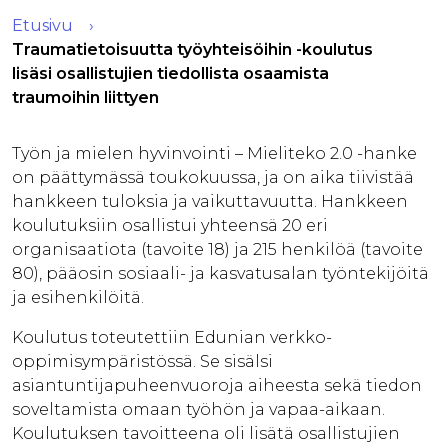
Etusivu
Traumatietoisuutta työyhteisöihin -koulutus
lisäsi osallistujien tiedollista osaamista
traumoihin liittyen
Työn ja mielen hyvinvointi – Mieliteko 2.0 -hanke
on päättymässä toukokuussa, ja on aika tiivistää
hankkeen tuloksia ja vaikuttavuutta. Hankkeen
koulutuksiin osallistui yhteensä 20 eri
organisaatiota (tavoite 18) ja 215 henkilöä (tavoite
80), pääosin sosiaali- ja kasvatusalan työntekijöitä
ja esihenkilöitä.
Koulutus toteutettiin Edunian verkko-
oppimisympäristössä. Se sisälsi
asiantuntijapuheenvuoroja aiheesta sekä tiedon
soveltamista omaan työhön ja vapaa-aikaan.
Koulutuksen tavoitteena oli lisätä osallistujien