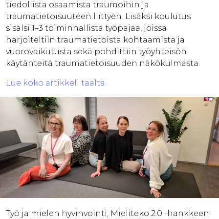
tiedollista osaamista traumoihin ja
traumatietoisuuteen liittyen. Lisäksi koulutus
sisälsi 1–3 toiminnallista työpajaa, joissa
harjoiteltiin traumatietoista kohtaamista ja
vuorovaikutusta sekä pohdittiin työyhteisön
käytänteitä traumatietoisuuden näkökulmasta.
Lue koko artikkeli täältä.
Työ ja mielen hyvinvointi, Mieliteko 2.0 -hankkeen